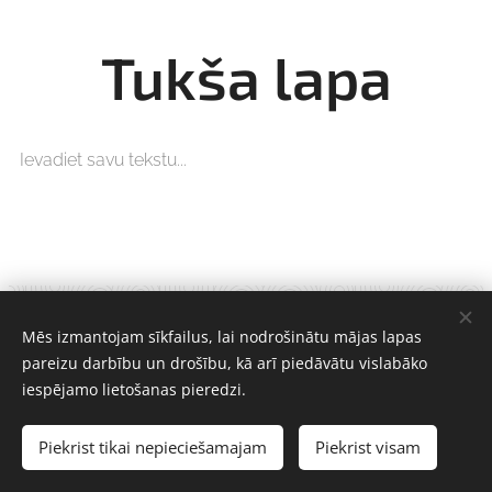
Tukša lapa
Ievadiet savu tekstu...
SIA Damaksnis
Mēs izmantojam sīkfailus, lai nodrošinātu mājas lapas
Visas tiesības saglabātas 2022
pareizu darbību un drošību, kā arī piedāvātu vislabāko
Sīkdatnes
iespējamo lietošanas pieredzi.
Valodas
Piekrist tikai nepieciešamajam
Piekrist visam
Latviešu Valoda
English